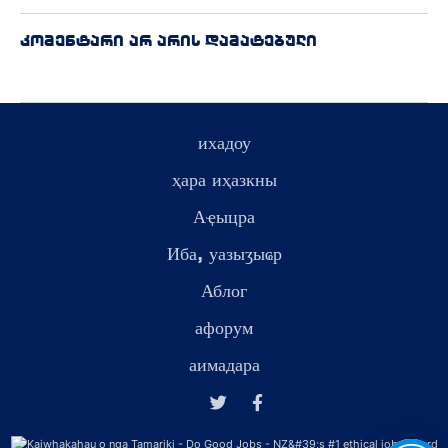
კომენტარი არ არის დამატებული
ихадоу
ҳара иҳазкны
Аҿыцра
Иба, уазыӡыҩр
Аблог
афорум
аимадара