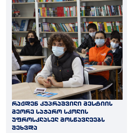
რაჟდენ კუპრაშვილი მესტიის
მეორე საჯარო სკოლის
უფროსკლასელ მოსწავლეებს
შეხვდა