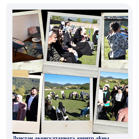
Дуистәи аконсултациатә ацентр аҟны