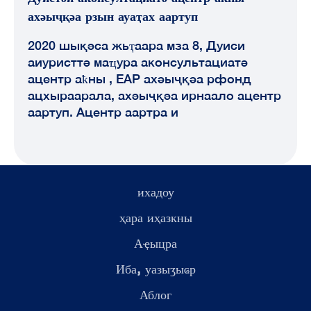
ахәыҷқәа рзын ауаҭах аартуп
2020 шықәса жьҭаара мза 8, Дуиси
аиуристтә маҵура аконсультациатә
ацентр аҟны , ЕАР ахәыҷқәа рфонд
ацхыраарала, ахәыҷқәа ирнаало ацентр
аартуп. Ацентр аартра и
ихадоу
ҳара иҳазкны
Аҿыцра
Иба, уазыӡыҩр
Аблог