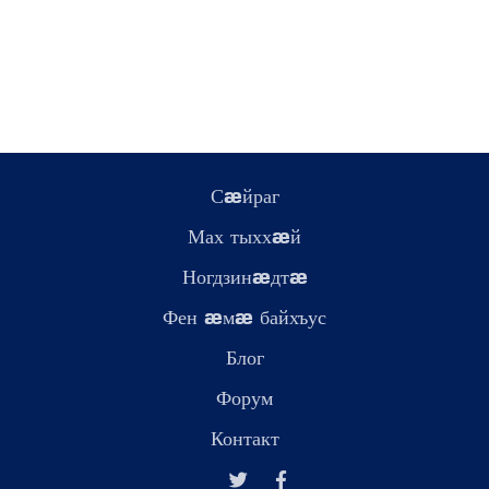
Сæйраг
Мах тыххæй
Ногдзинæдтæ
Фен æмæ байхъус
Блог
Форум
Контакт