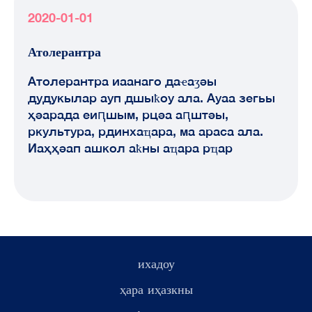
2020-01-01
Атолерантра
Атолерантра иаанаго даҽаӡәы
дудукылар ауп дшыҟоу ала. Ауаа зегьы
ҳәарада еиԥшым, рцәа аԥштәы,
ркультура, рдинхаҵара, ма араса ала.
Иаҳҳәап ашкол аҟны аҵара рҵар
ихадоу
ҳара иҳазкны