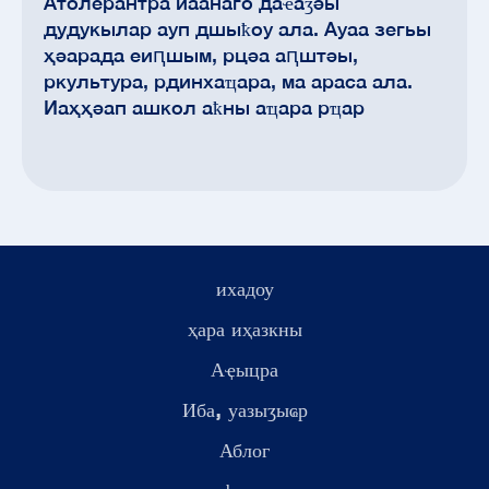
Атолерантра иаанаго даҽаӡәы
дудукылар ауп дшыҟоу ала. Ауаа зегьы
ҳәарада еиԥшым, рцәа аԥштәы,
ркультура, рдинхаҵара, ма араса ала.
Иаҳҳәап ашкол аҟны аҵара рҵар
ихадоу
ҳара иҳазкны
Аҿыцра
Иба, уазыӡыҩр
Аблог