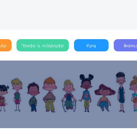
ներ
Դիտիր և ունկնդրիր
Բլոգ
Ֆորու