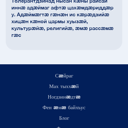
Толерантдзинад нысан кæны райсай
иннæ адæймаг афтæ цахæмдæриддæр
у. Адæймæгтæ гæнæн ис кæрæдзийæ
хицæн кæной цармы хуызæй,
культурæйæ, религийæ, æмæ рассæмæ
гæс
Сæйраг
Мах тыххæй
Ногдзинæдтæ
Фен æмæ байхъус
Блог