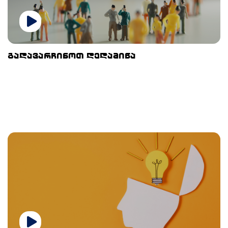
გადავარჩინოთ დედამიწა