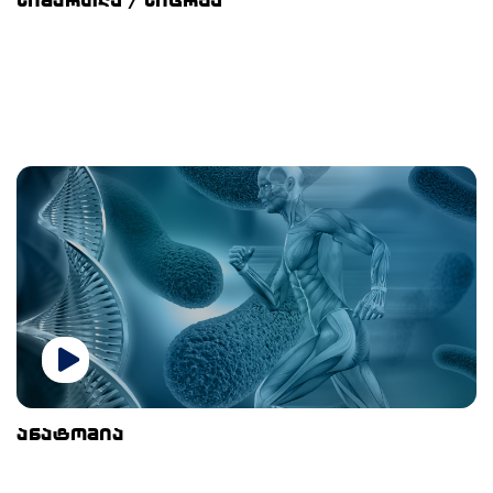
სიმართლე / სიცრუე
ანატომია