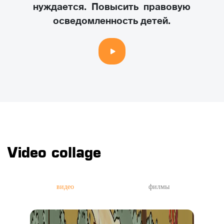
нуждается. Повысить правовую
осведомленность детей.
Video collage
видео
филмы