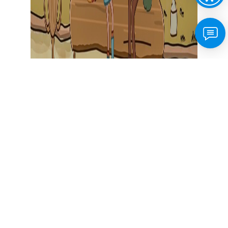
ნოას და ტასოს ამბები