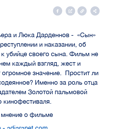
ера и Люка Дарденнов - «Сын»
преступлении и наказании, об
 к убийце своего сына. Фильм не
нем каждый взгляд, жест и
 огромное значение. Простит ли
 содеянное? Именно за роль отца
адателем Золотой пальмовой
о кинофестиваля.
 мнение о фильме
 - adjaranet.com