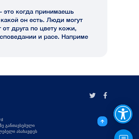
– это когда принимаешь
 какой он есть. Люди могут
 от друга по цвету кожи,
исповедании и расе. Наприме
ზე განთავსებული
ილებელი ასახავდეს