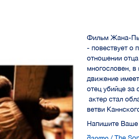
Фильм Жана-Пь
- повествует о 
отношении отца
многословен, в 
движение имеет
отец убийце за
актер стал обл
ветви Каннског
Напишите Ваше
შვილი / The Son