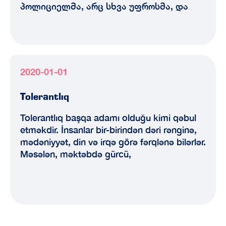
პოლიციელმა, არც სხვა უფროსმა, და
2020-01-01
Tolerantlıq
Tolerantlıq başqa adamı olduğu kimi qəbul
etməkdir. İnsanlar bir-birindən dəri rənginə,
mədəniyyət, din və irqə görə fərqlənə bilərlər.
Məsələn, məktəbdə gürcü,