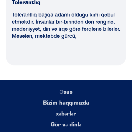
Tolerantlıq
Tolerantlıq başqa adamı olduğu kimi qəbul
etməkdir. İnsanlar bir-birindən dəri rənginə,
mədəniyyət, din və irqə görə fərqlənə bilərlər.
Məsələn, məktəbdə gürcü,
Əsas
Bizim haqqımızda
xəbərlər
Gör və dinlə