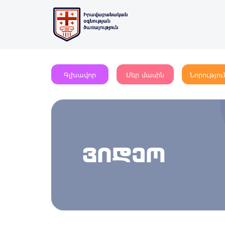
Գլխավոր
Մեր մասին
Նորությու
ვიდეო