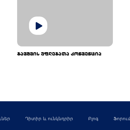
ბავშვის უფლებათა კონვენცია
ւներ
Դիտիր և ունկնդրիր
Բլոգ
Ֆորու