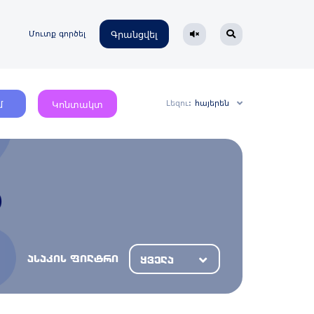
Մուտք գործել
Գրանցվել
Լեզու:
հայերեն
մ
Կոնտակտ
ასაკის ფილტრი
ყველა