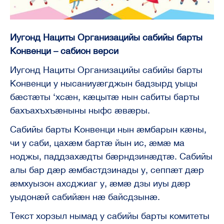
Иугонд Нациты Организацийы сабийы барты
Конвенци – сабион верси
Иугонд Нациты Организацийы сабийы барты
Конвенци у нысаниуæгджын бадзырд уыцы
бæстæты ‘хсæн, кæцытæ нын сабиты барты
бахъахъхъæныны ныфс æвæры.
Сабийы барты Конвенци нын æмбарын кæны,
чи у саби, цахæм бартæ йын ис, æмæ ма
ноджы, паддзахæдты бæрндзинæдтæ. Сабийы
алы бар дæр æмбастдзинады у, сеппæт дæр
æмхуызон ахсджиаг у, æмæ дзы иуы дæр
уыдонæй сабийæн нæ байсдзынæ.
Текст хорзыл нымад у сабийы барты комитеты