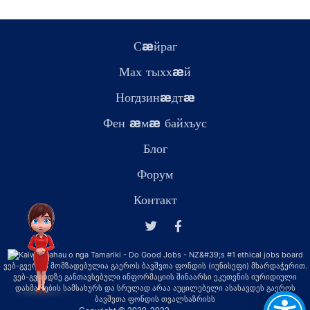
Сæйраг
Мах тыххæй
Ногдзинæдтæ
Фен æмæ байхъус
Блог
Форум
Контакт
ვებ-გვერდი მომზადებულია გაეროს ბავშვთა ფონდის (იუნისეფი) მხარდაჭერით.
ვებ-გვერდზე განთავსებული ინფორმაციის შინაარსი ეკუთვნის იურიდიული
დახმარების სამსახურს და სრულად არაა აუცილებელი ასახავდეს გაეროს
ბავშვთა ფონდის თვალსაზრისს