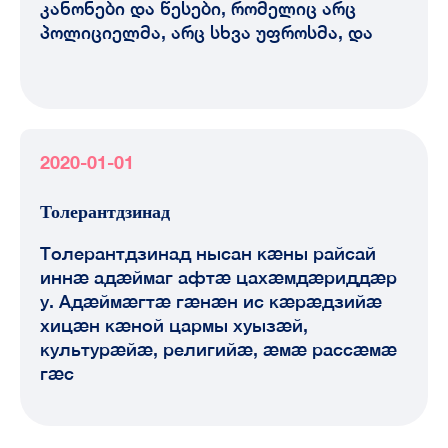
კანონები და წესები, რომელიც არც
პოლიციელმა, არც სხვა უფროსმა, და
2020-01-01
Толерантдзинад
Толерантдзинад нысан кæны райсай
иннæ адæймаг афтæ цахæмдæриддæр
у. Адæймæгтæ гæнæн ис кæрæдзийæ
хицæн кæной цармы хуызæй,
культурæйæ, религийæ, æмæ рассæмæ
гæс