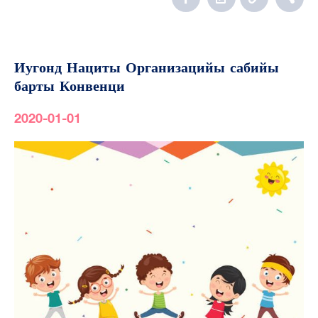
Иугонд Нациты Организацийы сабийы
барты Конвенци
2020-01-01