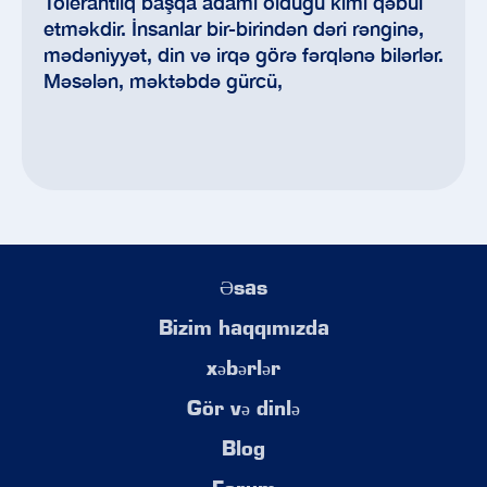
Tolerantlıq başqa adamı olduğu kimi qəbul
etməkdir. İnsanlar bir-birindən dəri rənginə,
mədəniyyət, din və irqə görə fərqlənə bilərlər.
Məsələn, məktəbdə gürcü,
Əsas
Bizim haqqımızda
xəbərlər
Gör və dinlə
Blog